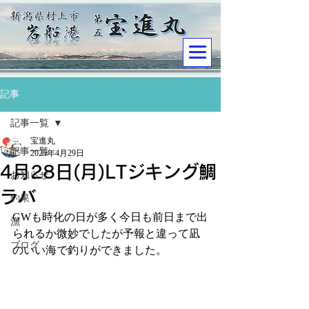
記事
記事一覧
宝進丸
記事一覧
2025年4月29日
4月28日(月)LTジキング鯛
お知らせ
ラバ
釣果
GWも時化の日が多く今日も前日まで出
漁
られるか微妙でしたが予報と違って凪
ブログ
のいい海で釣りができました。