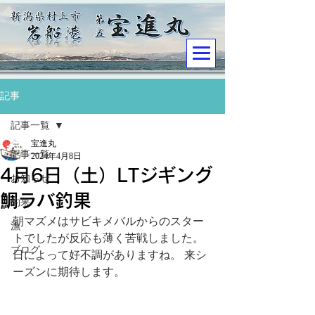
記事
記事一覧
宝進丸
記事一覧
2024年4月8日
4月6日（土）LTジギング
お知らせ
鯛ラバ釣果
釣果
朝マズメはサビキメバルからのスター
漁
トでしたが反応も薄く苦戦しました。
ブログ
日によって好不調がありますね。 来シ
ーズンに期待します。