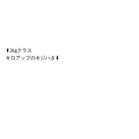
⬆2kgクラス
キロアップのキジハタ⬇