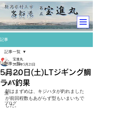
記事
記事一覧
宝進丸
記事一覧
2023年5月21日
5月20日(土)LTジギング鯛
お知らせ
ラバ釣果
釣果
朝はまずめは、キジハタが釣れました
漁
が前回程数もあがらず型もいまいちで
ブログ
した。