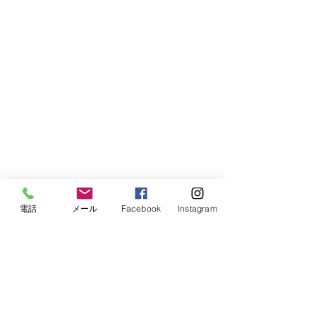
電話
メール
Facebook
Instagram
日中、甘鯛も狙いましたが顔を見る事
ができず、予想外のうねりの為1時間程
で撤収。
その後、近海に戻り根魚を追加して終
了となりました。
今日のお客様、次回のリベンジ宜しく
お願いします。