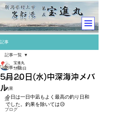
記事
記事一覧
宝進丸
記事一覧
5月21日
5月20日(水)中深海沖メバ
お知らせ
ル
釣果
今日は一日中凪もよく最高の釣り日和
漁
でした。釣果を除いては😥
ブログ