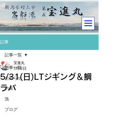
記事
記事一覧
宝進丸
記事一覧
5月31日
5/31(日)LTジギング＆鯛
お知らせ
ラバ
釣果
漁
ブログ