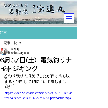
記事
記事一覧
宝進丸
記事一覧
2023年6月18日
6月17日(土）電気釣りナ
お知らせ
イトジギング
釣果
うねり残りの海況でしたが夜は風も収
漁
まると判断して17時半に出港しまし
ブログ
た。
https://video.wixstatic.com/video/8f1b92_51ef5ac
fce0542ed8a5c8b03589c7ca1/720p/mp4/file.mp4