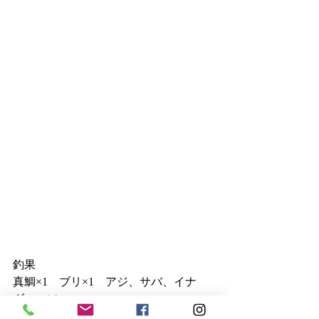
釣果　
真鯛×1　ブリ×1　アジ、サバ、イナ
ダ、エソ