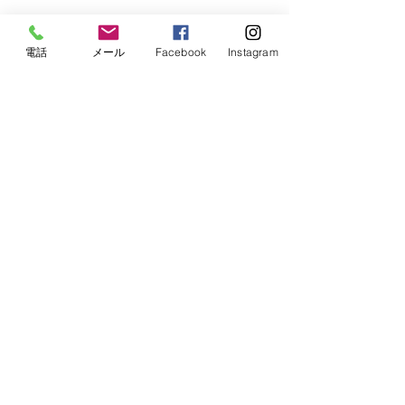
電話
メール
Facebook
Instagram
予約・お問合せ
080-8191-3711
(受付時間 8:00 ～ 20:00)
7月19日(日)電
7月20日(月)コマセ真鯛