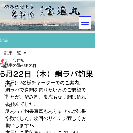
記事
記事一覧
宝進丸
記事一覧
2023年6月23日
6月22日（木）鯛ラバ釣果
お知らせ
本日は2名様チャーターでのご案内。
釣果
鯛ラバで真鯛を釣りたいとのご要望で
漁
したが、澄み潮、潮流もなく鯛は釣れ
ませんでした。
ブログ
訳あって釣果写真もありませんが結果
惨敗でした。次回のリベンジ宜しくお
願いします🙏
本日はご乗船ありがとうございまし