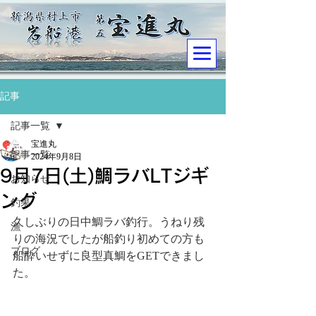
記事
記事一覧
宝進丸
記事一覧
2024年9月8日
9月7日(土)鯛ラバLTジギ
お知らせ
ング
釣果
久しぶりの日中鯛ラバ釣行。うねり残
漁
りの海況でしたが船釣り初めての方も
ブログ
船酔いせずに良型真鯛をGETできまし
た。